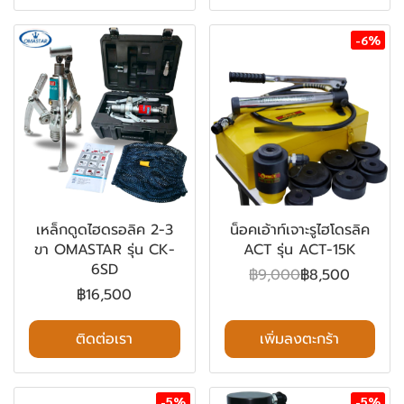
-6%
เหล็กดูดไฮดรอลิค 2-3
น็อคเอ้าท์เจาะรูไฮโดรลิค
ขา OMASTAR รุ่น CK-
ACT รุ่น ACT-15K
6SD
฿9,000
฿8,500
฿16,500
ติดต่อเรา
เพิ่มลงตะกร้า
-5%
-5%