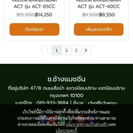
คีมตัดสายไฟไฮดรอลิค
คีมตัดสายไฟไฮดรอลิค
ACT รุ่น ACT-85CC
ACT รุ่น ACT-40CC
฿15,000
฿14,250
฿9,000
฿8,550
ติดต่อเรา
เพิ่มลงตะกร้า
1
2
3
ช.ช้างแมชชีน
ที่อยู่บริษัท 47/8 ถนนเสือป่า แขวงป้อมปราบ เขตป้อมปราบ
กรุงเทพฯ 10100
เบอร์โทร : 081-933-3884 | อีเมล : cho@chang-
shop.com
เว็บไซต์นี้มีการใช้งานคุกกี้ เพื่อเพิ่มประสิทธิภาพและ
ประสบการณ์ที่ดีในการใช้งานเว็บไซต์ของท่าน ท่านสามารถ
อ่านรายละเอียดเพิ่มเติมได้ที่
นโยบายความเป็นส่วนตัว
และ
นโยบายคุกกี้