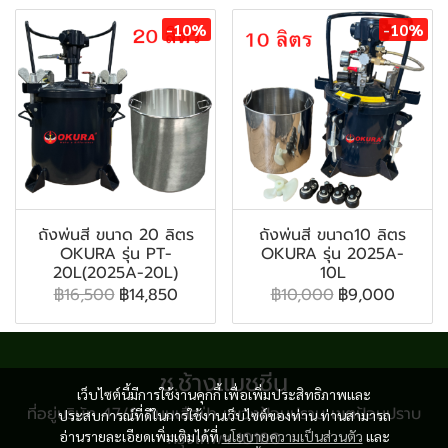
-10%
-10%
ถังพ่นสี ขนาด 20 ลิตร
ถังพ่นสี ขนาด10 ลิตร
OKURA รุ่น PT-
OKURA รุ่น 2025A-
20L(2025A-20L)
10L
฿16,500
฿14,850
฿10,000
฿9,000
ช.ช้างแมชชีน
เว็บไซต์นี้มีการใช้งานคุกกี้ เพื่อเพิ่มประสิทธิภาพและ
ที่อยู่บริษัท 47/8 ถนนเสือป่า แขวงป้อมปราบ เขตป้อมปราบ
ประสบการณ์ที่ดีในการใช้งานเว็บไซต์ของท่าน ท่านสามารถ
อ่านรายละเอียดเพิ่มเติมได้ที่
กรุงเทพฯ 10100
นโยบายความเป็นส่วนตัว
และ