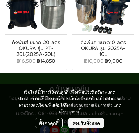
ถังพ่นสี ขนาด 20 ลิตร
ถังพ่นสี ขนาด10 ลิตร
OKURA รุ่น PT-
OKURA รุ่น 2025A-
20L(2025A-20L)
10L
฿16,500
฿14,850
฿10,000
฿9,000
ช.ช้างแมชชีน
เว็บไซต์นี้มีการใช้งานคุกกี้ เพื่อเพิ่มประสิทธิภาพและ
ที่อยู่บริษัท 47/8 ถนนเสือป่า แขวงป้อมปราบ เขตป้อมปราบ
ประสบการณ์ที่ดีในการใช้งานเว็บไซต์ของท่าน ท่านสามารถ
อ่านรายละเอียดเพิ่มเติมได้ที่
กรุงเทพฯ 10100
นโยบายความเป็นส่วนตัว
และ
นโยบายคุกกี้
เบอร์โทร : 081-933-3884 | อีเมล : cho@chang-
shop.com
ตั้งค่าคุกกี้
ยอมรับทั้งหมด