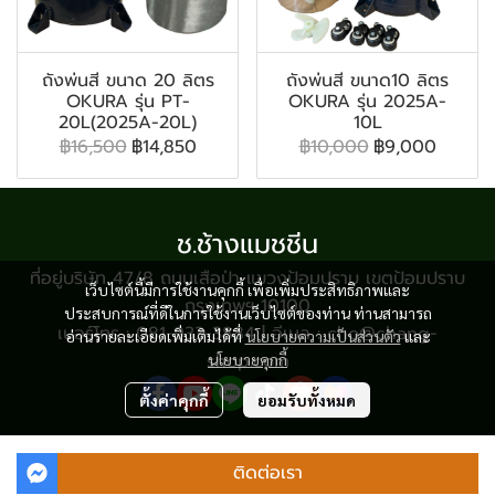
ถังพ่นสี ขนาด 20 ลิตร
ถังพ่นสี ขนาด10 ลิตร
OKURA รุ่น PT-
OKURA รุ่น 2025A-
20L(2025A-20L)
10L
฿16,500
฿14,850
฿10,000
฿9,000
ช.ช้างแมชชีน
ที่อยู่บริษัท 47/8 ถนนเสือป่า แขวงป้อมปราบ เขตป้อมปราบ
เว็บไซต์นี้มีการใช้งานคุกกี้ เพื่อเพิ่มประสิทธิภาพและ
กรุงเทพฯ 10100
ประสบการณ์ที่ดีในการใช้งานเว็บไซต์ของท่าน ท่านสามารถ
เบอร์โทร : 081-933-3884 | อีเมล : cho@chang-
อ่านรายละเอียดเพิ่มเติมได้ที่
นโยบายความเป็นส่วนตัว
และ
shop.com
นโยบายคุกกี้
ตั้งค่าคุกกี้
ยอมรับทั้งหมด
© Copyright 2024 All Rights Reserved.
ติดต่อเรา