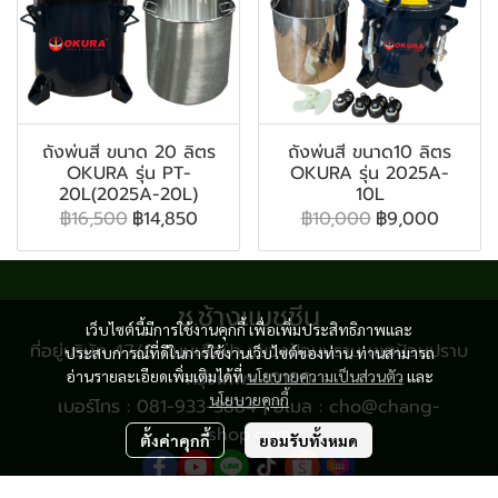
ถังพ่นสี ขนาด 20 ลิตร
ถังพ่นสี ขนาด10 ลิตร
OKURA รุ่น PT-
OKURA รุ่น 2025A-
20L(2025A-20L)
10L
฿16,500
฿14,850
฿10,000
฿9,000
ช.ช้างแมชชีน
เว็บไซต์นี้มีการใช้งานคุกกี้ เพื่อเพิ่มประสิทธิภาพและ
ที่อยู่บริษัท 47/8 ถนนเสือป่า แขวงป้อมปราบ เขตป้อมปราบ
ประสบการณ์ที่ดีในการใช้งานเว็บไซต์ของท่าน ท่านสามารถ
อ่านรายละเอียดเพิ่มเติมได้ที่
กรุงเทพฯ 10100
นโยบายความเป็นส่วนตัว
และ
นโยบายคุกกี้
เบอร์โทร : 081-933-3884 | อีเมล : cho@chang-
shop.com
ตั้งค่าคุกกี้
ยอมรับทั้งหมด