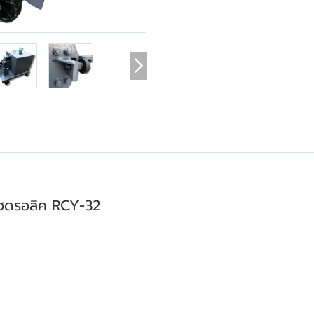
m
ไฮดรอลิค RCY-32