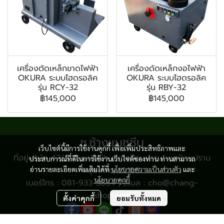
เครื่องตัดเหล็กขาดไฟฟ้า
เครื่องดัดเหล็กงอไฟฟ้า
OKURA ระบบไฮดรอลิค
OKURA ระบบไฮดรอลิค
รุ่น RCY-32
รุ่น RBY-32
฿145,000
฿145,000
ช.ช้างแมชชีน
เว็บไซต์นี้มีการใช้งานคุกกี้ เพื่อเพิ่มประสิทธิภาพและ
ที่อยู่บริษัท 47/8 ถนนเสือป่า แขวงป้อมปราบ เขตป้อมปราบ
ประสบการณ์ที่ดีในการใช้งานเว็บไซต์ของท่าน ท่านสามารถ
อ่านรายละเอียดเพิ่มเติมได้ที่
กรุงเทพฯ 10100
นโยบายความเป็นส่วนตัว
และ
นโยบายคุกกี้
เบอร์โทร : 081-933-3884 | อีเมล : cho@chang-
shop.com
ตั้งค่าคุกกี้
ยอมรับทั้งหมด