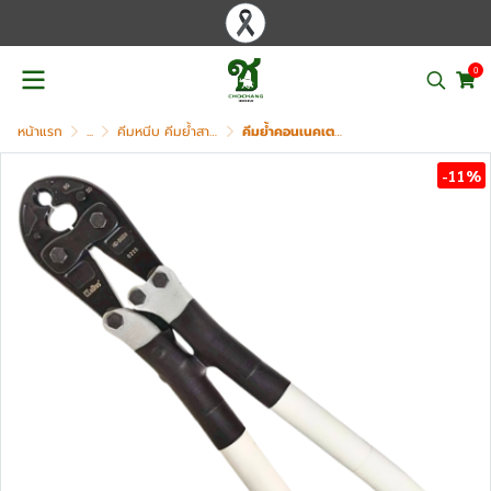
0
หน้าแรก
...
คีมหนีบ คีมย้ำสาย คีมตัดสาย ไฮดรอลิค
คีมย้ำคอนเนคเตอร์ คีมย้ำสายไฟ KUDOS รุ่น HD-BGD3
-11%