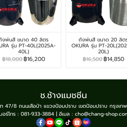
ถังพ่นสี ขนาด 40 ลิตร
ถังพ่นสี ขนาด 20 ลิต
RA รุ่น PT-40L(2025A-
OKURA รุ่น PT-20L(20
40L)
20L)
฿16,200
฿14,850
฿18,000
฿16,500
ช.ช้างแมชชีน
บริษัท 47/8 ถนนเสือป่า แขวงป้อมปราบ เขตป้อมปราบ กรุงเท
เบอร์โทร : 081-933-3884 | อีเมล : cho@chang-shop.co