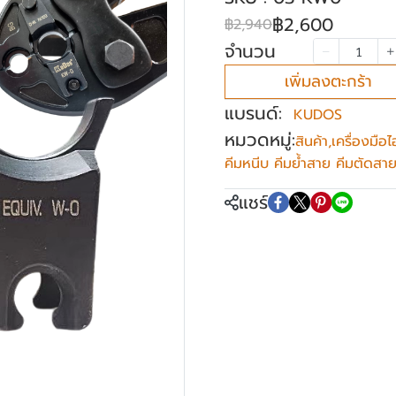
฿2,600
฿2,940
จำนวน
เพิ่มลงตะกร้า
แบรนด์:
KUDOS
หมวดหมู่:
สินค้า
,
เครื่องมือ
คีมหนีบ คีมย้ำสาย คีมตัดสา
แชร์