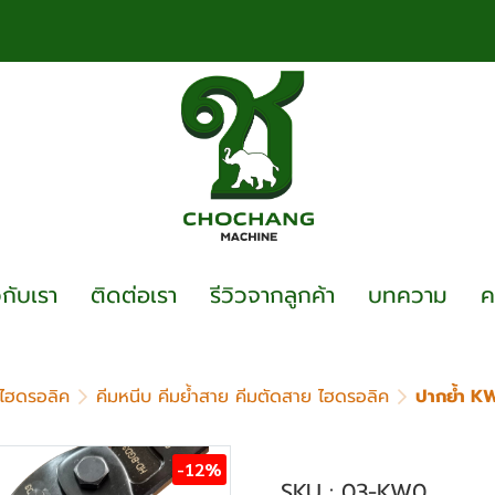
วกับเรา
ติดต่อเรา
รีวิวจากลูกค้า
บทความ
ค
อไฮดรอลิค
คีมหนีบ คีมย้ำสาย คีมตัดสาย ไฮดรอลิค
ปากย้ำ K
ปากย้ำ KW-O ของคี
-12%
SKU : 03-KW0