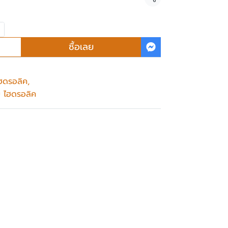
แชร์
ซื้อเลย
ไฮดรอลิค
,
ย ไฮดรอลิค