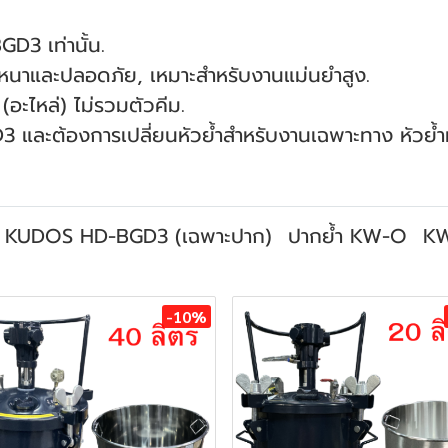
GD3 เท่านั้น.
่นหนาและปลอดภัย, เหมาะสำหรับงานแม่นยำสูง.
(อะไหล่) ไม่รวมตัวคีม.
D3 และต้องการเปลี่ยนหัวย้ำสำหรับงานเฉพาะทาง หัวย
ร์ KUDOS HD-BGD3 (เฉพาะปาก)
ปากย้ำ KW-O
K
-10%