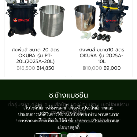
ถังพ่นสี ขนาด 20 ลิตร
ถังพ่นสี ขนาด10 ลิตร
OKURA รุ่น PT-
OKURA รุ่น 2025A-
20L(2025A-20L)
10L
฿16,500
฿14,850
฿10,000
฿9,000
ช.ช้างแมชชีน
ที่อยู่บริษัท 47/8 ถนนเสือป่า แขวงป้อมปราบ เขตป้อมปราบ
เว็บไซต์นี้มีการใช้งานคุกกี้ เพื่อเพิ่มประสิทธิภาพและ
กรุงเทพฯ 10100
ประสบการณ์ที่ดีในการใช้งานเว็บไซต์ของท่าน ท่านสามารถ
เบอร์โทร : 081-933-3884 | อีเมล : cho@chang-
อ่านรายละเอียดเพิ่มเติมได้ที่
นโยบายความเป็นส่วนตัว
และ
shop.com
นโยบายคุกกี้