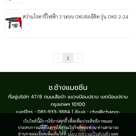
สว่านโรตารี่ไฟฟ้า 3 ระบบ OKURAอีลิท รุ่น OKE-2-24
1
ช.ช้างแมชชีน
ที่อยู่บริษัท 47/8 ถนนเสือป่า แขวงป้อมปราบ เขตป้อมปราบ
กรุงเทพฯ 10100
เบอร์โทร : 081-933-3884 | อีเมล : cho@chang-
shop.com
เว็บไซต์นี้มีการใช้งานคุกกี้ เพื่อเพิ่มประสิทธิภาพและ
ประสบการณ์ที่ดีในการใช้งานเว็บไซต์ของท่าน ท่านสามารถ
อ่านรายละเอียดเพิ่มเติมได้ที่
นโยบายความเป็นส่วนตัว
และ