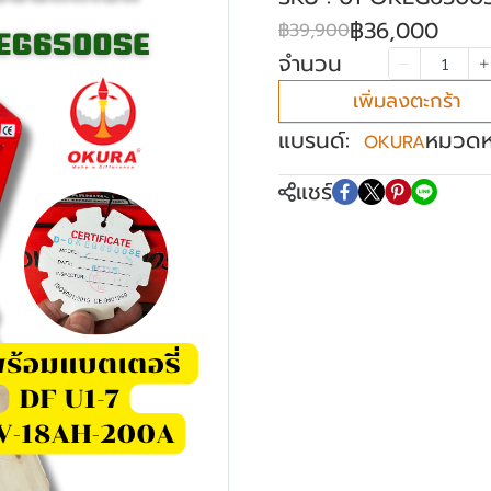
฿36,000
฿39,900
จำนวน
เพิ่มลงตะกร้า
แบรนด์:
หมวดหม
OKURA
แชร์