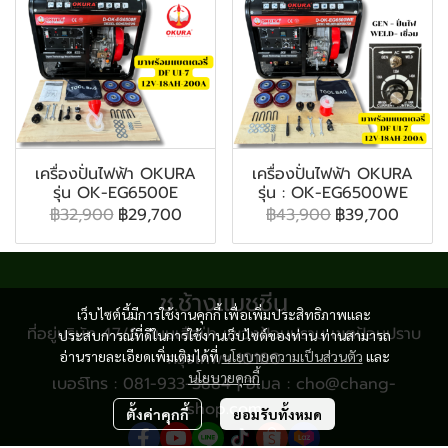
เครื่องปั่นไฟฟ้า OKURA
เครื่องปั่นไฟฟ้า OKURA
รุ่น OK-EG6500E
รุ่น : OK-EG6500WE
฿32,900
฿29,700
฿43,900
฿39,700
ช.ช้างแมชชีน
เว็บไซต์นี้มีการใช้งานคุกกี้ เพื่อเพิ่มประสิทธิภาพและ
ที่อยู่บริษัท 47/8 ถนนเสือป่า แขวงป้อมปราบ เขตป้อมปราบ
ประสบการณ์ที่ดีในการใช้งานเว็บไซต์ของท่าน ท่านสามารถ
อ่านรายละเอียดเพิ่มเติมได้ที่
กรุงเทพฯ 10100
นโยบายความเป็นส่วนตัว
และ
นโยบายคุกกี้
เบอร์โทร : 081-933-3884 | อีเมล : cho@chang-
shop.com
ตั้งค่าคุกกี้
ยอมรับทั้งหมด