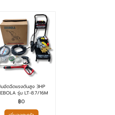
ั๊มอัดฉีดแรงดันสูง 3HP
EBOLA รุ่น LT-8.7/16M
฿0