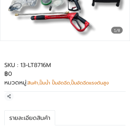
1/8
ปั๊มอัดฉีดแรงดันสูง 3HP ZEEBOLA รุ่น LT-
8.7/16M
SKU : 13-LT8716M
฿0
หมวดหมู่:
สินค้า
,
ปั๊มน้ำ ปั๊มอัดฉีด
,
ปั๊มอัดฉีดแรงดันสูง
แชร์
รายละเอียดสินค้า