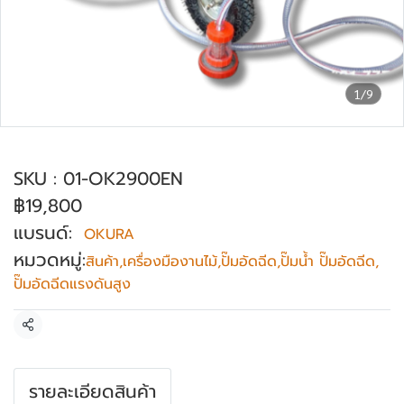
1/9
ปั๊มอัดฉีด 200Bar OKURA รุ่น OK-2900EN
SKU : 01-OK2900EN
฿19,800
แบรนด์:
OKURA
หมวดหมู่:
สินค้า
,
เครื่องมืองานไม้
,
ปั๊มอัดฉีด
,
ปั๊มน้ำ ปั๊มอัดฉีด
,
ปั๊มอัดฉีดแรงดันสูง
แชร์
รายละเอียดสินค้า