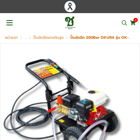
0
หน้าแรก
...
ปั๊มอัดฉีดแรงดันสูง
ปั๊มอัดฉีด 200Bar OKURA รุ่น OK-2900EN