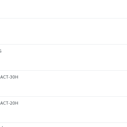
G
น ACT-30H
น ACT-20H