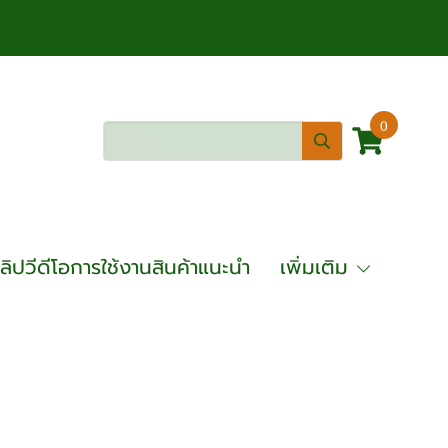
0
ลิปวีดีโอการใช้งานสินค้าแนะนำ
เพิ่มเติม
้า ไร้แปรงถ่าน OKURA รุ่น BARC-