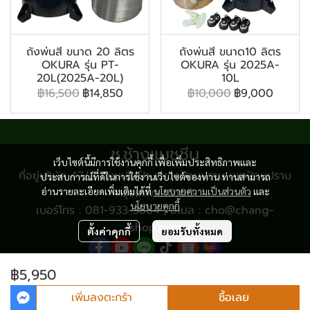
ถังพ่นสี ขนาด 20 ลิตร
ถังพ่นสี ขนาด10 ลิตร
OKURA รุ่น PT-
OKURA รุ่น 2025A-
20L(2025A-20L)
10L
฿16,500
฿14,850
฿10,000
฿9,000
ช.ช้างแมชชีน
เว็บไซต์นี้มีการใช้งานคุกกี้ เพื่อเพิ่มประสิทธิภาพและ
ที่อยู่บริษัท 47/8 ถนนเสือป่า แขวงป้อมปราบ เขตป้อมปราบ
ประสบการณ์ที่ดีในการใช้งานเว็บไซต์ของท่าน ท่านสามารถ
อ่านรายละเอียดเพิ่มเติมได้ที่
กรุงเทพฯ 10100
นโยบายความเป็นส่วนตัว
และ
นโยบายคุกกี้
เบอร์โทร : 081-933-3884 | อีเมล : cho@chang-
shop.com
ตั้งค่าคุกกี้
ยอมรับทั้งหมด
฿5,950
© Copyright 2024 All Rights Reserved.
เพิ่มลงตะกร้า
ซื้อเลย