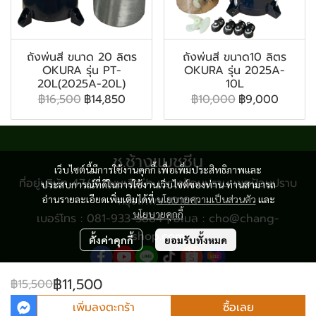
ถังพ่นสี ขนาด 20 ลิตร
ถังพ่นสี ขนาด10 ลิตร
OKURA รุ่น PT-
OKURA รุ่น 2025A-
20L(2025A-20L)
10L
฿16,500
฿14,850
฿10,000
฿9,000
ช.ช้างแมชชีน
เว็บไซต์นี้มีการใช้งานคุกกี้ เพื่อเพิ่มประสิทธิภาพและ
ที่อยู่บริษัท 47/8 ถนนเสือป่า แขวงป้อมปราบ เขตป้อมปราบ
ประสบการณ์ที่ดีในการใช้งานเว็บไซต์ของท่าน ท่านสามารถ
อ่านรายละเอียดเพิ่มเติมได้ที่
กรุงเทพฯ 10100
นโยบายความเป็นส่วนตัว
และ
นโยบายคุกกี้
เบอร์โทร : 081-933-3884 | อีเมล : cho@chang-
shop.com
ตั้งค่าคุกกี้
ยอมรับทั้งหมด
฿11,500
฿15,500
© Copyright 2024 All Rights Reserved.
เพิ่มลงตะกร้า
ซื้อเลย