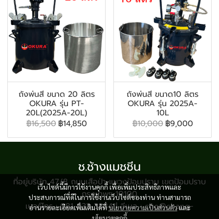
ถังพ่นสี ขนาด 20 ลิตร
ถังพ่นสี ขนาด10 ลิตร
OKURA รุ่น PT-
OKURA รุ่น 2025A-
20L(2025A-20L)
10L
฿16,500
฿14,850
฿10,000
฿9,000
ช.ช้างแมชชีน
ที่อยู่บริษัท 47/8 ถนนเสือป่า แขวงป้อมปราบ เขตป้อมปราบ
เว็บไซต์นี้มีการใช้งานคุกกี้ เพื่อเพิ่มประสิทธิภาพและ
กรุงเทพฯ 10100
ประสบการณ์ที่ดีในการใช้งานเว็บไซต์ของท่าน ท่านสามารถ
เบอร์โทร : 081-933-3884 | อีเมล : cho@chang-
อ่านรายละเอียดเพิ่มเติมได้ที่
นโยบายความเป็นส่วนตัว
และ
shop.com
นโยบายคุกกี้