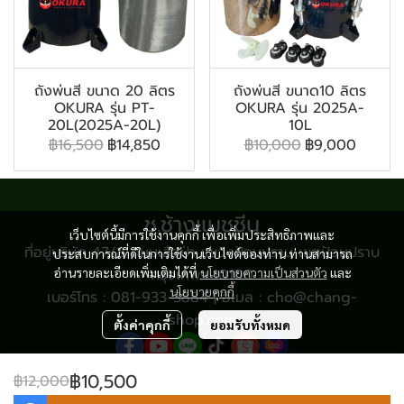
ถังพ่นสี ขนาด 20 ลิตร
ถังพ่นสี ขนาด10 ลิตร
OKURA รุ่น PT-
OKURA รุ่น 2025A-
20L(2025A-20L)
10L
฿16,500
฿14,850
฿10,000
฿9,000
ช.ช้างแมชชีน
เว็บไซต์นี้มีการใช้งานคุกกี้ เพื่อเพิ่มประสิทธิภาพและ
ที่อยู่บริษัท 47/8 ถนนเสือป่า แขวงป้อมปราบ เขตป้อมปราบ
ประสบการณ์ที่ดีในการใช้งานเว็บไซต์ของท่าน ท่านสามารถ
อ่านรายละเอียดเพิ่มเติมได้ที่
กรุงเทพฯ 10100
นโยบายความเป็นส่วนตัว
และ
นโยบายคุกกี้
เบอร์โทร : 081-933-3884 | อีเมล : cho@chang-
shop.com
ตั้งค่าคุกกี้
ยอมรับทั้งหมด
฿10,500
฿12,000
© Copyright 2024 All Rights Reserved.