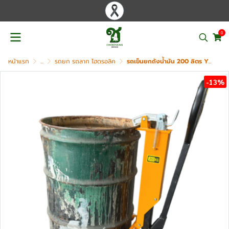
0
หน้าแรก
...
รถยก รถลาก ไฮดรอลิค
รถเข็นยกถังน้ำมัน 200 ลิตร YOSHI รุ่น YS-350
-13%