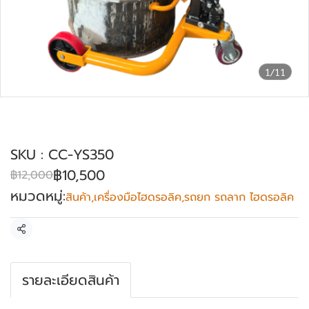
1/11
รถเข็นยกถังน้ำมัน 200 ลิตร YOSHI รุ่น YS-
350
SKU : CC-YS350
฿10,500
฿12,000
หมวดหมู่:
สินค้า
,
เครื่องมือไฮดรอลิค
,
รถยก รถลาก ไฮดรอลิค
แชร์
รายละเอียดสินค้า