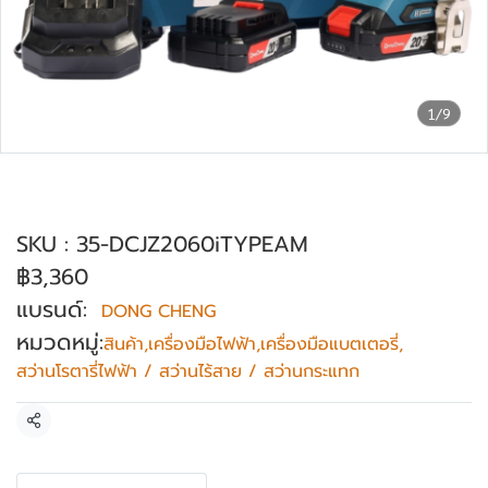
1/9
สว่านกระแทกไร้สาย 3 ระบบ DONG
CHENG รุ่น DCJZ2060i (TYPE AM)
SKU : 35-DCJZ2060iTYPEAM
฿3,360
แบรนด์:
DONG CHENG
หมวดหมู่:
สินค้า
,
เครื่องมือไฟฟ้า
,
เครื่องมือแบตเตอรี่
,
สว่านโรตารี่ไฟฟ้า / สว่านไร้สาย / สว่านกระแทก
แชร์