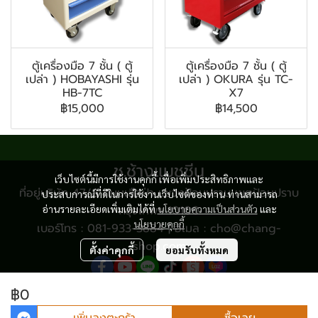
ตู้เครื่องมือ 7 ชั้น ( ตู้
ตู้เครื่องมือ 7 ชั้น ( ตู้
เปล่า ) HOBAYASHI รุ่น
เปล่า ) OKURA รุ่น TC-
HB-7TC
X7
฿15,000
฿14,500
ช.ช้างแมชชีน
เว็บไซต์นี้มีการใช้งานคุกกี้ เพื่อเพิ่มประสิทธิภาพและ
ที่อยู่บริษัท 47/8 ถนนเสือป่า แขวงป้อมปราบ เขตป้อมปราบ
ประสบการณ์ที่ดีในการใช้งานเว็บไซต์ของท่าน ท่านสามารถ
อ่านรายละเอียดเพิ่มเติมได้ที่
กรุงเทพฯ 10100
นโยบายความเป็นส่วนตัว
และ
นโยบายคุกกี้
เบอร์โทร : 081-933-3884 | อีเมล : cho@chang-
shop.com
ตั้งค่าคุกกี้
ยอมรับทั้งหมด
฿0
© Copyright 2024 All Rights Reserved.