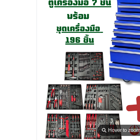
⚲
Hover to zoo