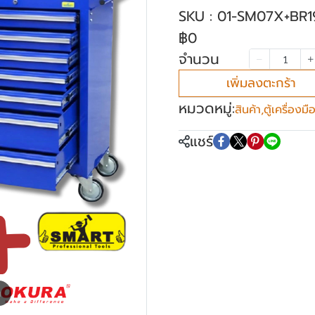
SKU : 01-SM07X+BR1
฿0
จำนวน
เพิ่มลงตะกร้า
หมวดหมู่:
สินค้า
,
ตู้เครื่องม
แชร์
m