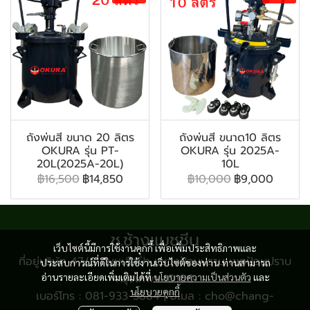
ถังพ่นสี ขนาด 20 ลิตร
ถังพ่นสี ขนาด10 ลิตร
OKURA รุ่น PT-
OKURA รุ่น 2025A-
20L(2025A-20L)
10L
฿16,500
฿14,850
฿10,000
฿9,000
ช.ช้างแมชชีน
เว็บไซต์นี้มีการใช้งานคุกกี้ เพื่อเพิ่มประสิทธิภาพและ
ที่อยู่บริษัท 47/8 ถนนเสือป่า แขวงป้อมปราบ เขตป้อมปราบ
ประสบการณ์ที่ดีในการใช้งานเว็บไซต์ของท่าน ท่านสามารถ
อ่านรายละเอียดเพิ่มเติมได้ที่
กรุงเทพฯ 10100
นโยบายความเป็นส่วนตัว
และ
นโยบายคุกกี้
เบอร์โทร : 081-933-3884 | อีเมล : cho@chang-