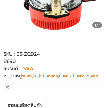
1/7
ปั๊มแช่สแตนเลส ใช้กับแบตเตอรี่ POLO รุ่น
ZQD-24
SKU : 35-ZQD24
฿890
แบรนด์:
POLO
หมวดหมู่:
สินค้า
,
ปั๊มน้ำ ปั๊มอัดฉีด
,
ปั๊มแช่ / ปั๊มแช่สแตนเลส
แชร์
รายละเอียดสินค้า