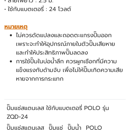
• สายไฟยาว : 2.5 ม.
• ใช้กับแบตเตอรี่ : 24 โวลต์
หมายเหตุ
ไม่ควรดัดแปลงและถอดตะแกรงปั๊มออก
เพราะจะทำให้อุปกรณ์ภายในตัวปั๊มเสียหาย
และทำให้ประสิทธิภาพปั๊มลดลง
การใช้ปั๊มในบ่อน้ำลึก ควรผูกเชือกที่มีความ
แข็งแรงกับด้ามจับ เพื่อไม่ให้ปั๊มเกิดความเสีย
หายจากการกระแทก
ปั๊มแช่สแตนเลส ใช้กับแบตเตอรี่ POLO รุ่น
ZQD-24
ปั๊มแช่สแตนเลส
ปั๊มแช่
ปั๊มน้ำ
POLO