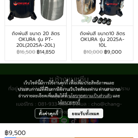
ถังพ่นสี ขนาด 20 ลิตร
ถังพ่นสี ขนาด10 ลิตร
OKURA รุ่น PT-
OKURA รุ่น 2025A-
20L(2025A-20L)
10L
฿16,500
฿14,850
฿10,000
฿9,000
ช.ช้างแมชชีน
เว็บไซต์นี้มีการใช้งานคุกกี้ เพื่อเพิ่มประสิทธิภาพและ
ที่อยู่บริษัท 47/8 ถนนเสือป่า แขวงป้อมปราบ เขตป้อมปราบ
ประสบการณ์ที่ดีในการใช้งานเว็บไซต์ของท่าน ท่านสามารถ
อ่านรายละเอียดเพิ่มเติมได้ที่
กรุงเทพฯ 10100
นโยบายความเป็นส่วนตัว
และ
นโยบายคุกกี้
เบอร์โทร : 081-933-3884 | อีเมล : cho@chang-
shop.com
ตั้งค่าคุกกี้
ยอมรับทั้งหมด
฿9,500