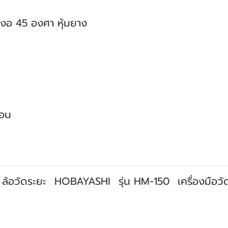
บงอ 45 องศา หุ้มยาง
ทอน
ล้อวัดระยะ
HOBAYASHI
รุ่น HM-150
เครื่องมือว