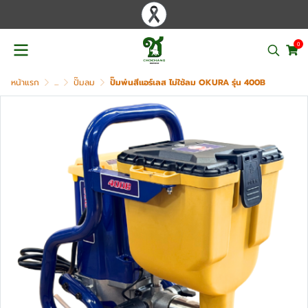
0
หน้าแรก
...
ปั๊มลม
ปั๊มพ่นสีแอร์เลส ไม่ใช้ลม OKURA รุ่น 400B