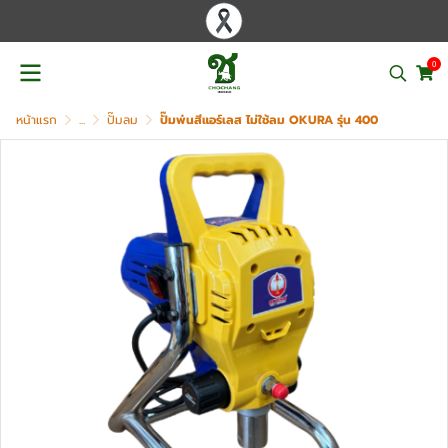
0
หน้าแรก
...
ปั๊มลม
ปั๊มพ่นสีแอร์เลส ไม่ใช้ลม OKURA รุ่น 400