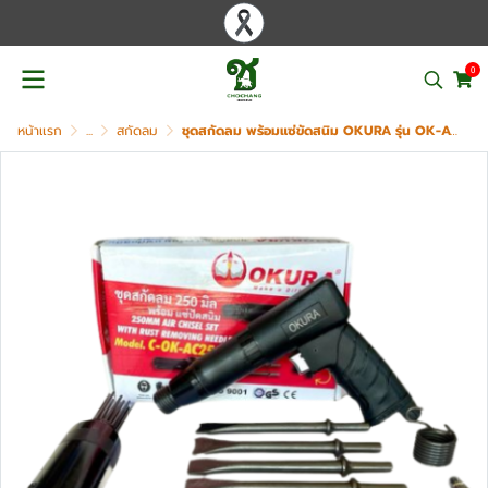
0
หน้าแรก
...
สกัดลม
ชุดสกัดลม พร้อมแซ่ขัดสนิม OKURA รุ่น OK-AC250N