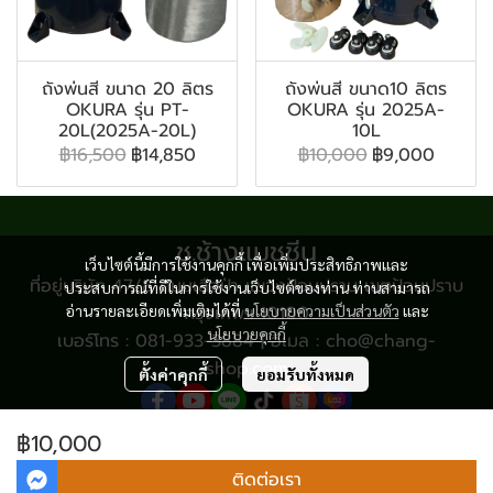
ถังพ่นสี ขนาด 20 ลิตร
ถังพ่นสี ขนาด10 ลิตร
OKURA รุ่น PT-
OKURA รุ่น 2025A-
20L(2025A-20L)
10L
฿16,500
฿14,850
฿10,000
฿9,000
ช.ช้างแมชชีน
เว็บไซต์นี้มีการใช้งานคุกกี้ เพื่อเพิ่มประสิทธิภาพและ
ที่อยู่บริษัท 47/8 ถนนเสือป่า แขวงป้อมปราบ เขตป้อมปราบ
ประสบการณ์ที่ดีในการใช้งานเว็บไซต์ของท่าน ท่านสามารถ
อ่านรายละเอียดเพิ่มเติมได้ที่
กรุงเทพฯ 10100
นโยบายความเป็นส่วนตัว
และ
นโยบายคุกกี้
เบอร์โทร : 081-933-3884 | อีเมล : cho@chang-
shop.com
ตั้งค่าคุกกี้
ยอมรับทั้งหมด
฿10,000
© Copyright 2024 All Rights Reserved.
ติดต่อเรา