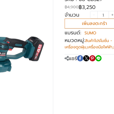
฿3,250
฿4,900
จำนวน
เพิ่มลงตะกร้า
แบรนด์:
SUMO
หมวดหมู่:
สินค้าโปรโมชั่
เครื่องดูดฝุ่น
,
เครื่องมือไฟฟ้า
,
แชร์