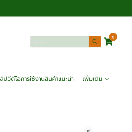
0
ลิปวีดีโอการใช้งานสินค้าแนะนำ
เพิ่มเติม
้สาย SUMO รุ่น CB327