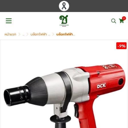
0
หน้าแรก
...
บล็อกไฟฟ้า / บล็อกแบตเตอรี่ / บล็อกไร้สาย
บล็อกไฟฟ้า ขนาด 3/4 นิ้ว DCK รุ่น KPB22C
-9%