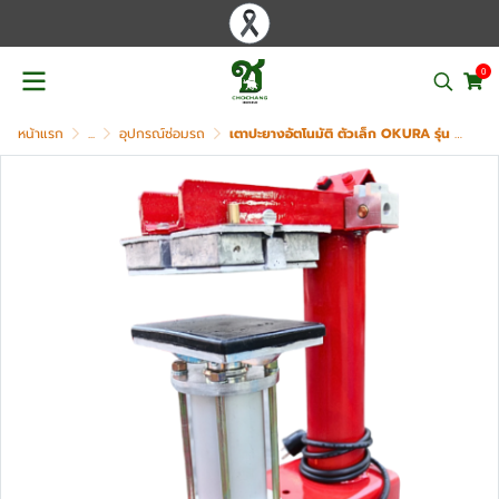
0
หน้าแรก
...
อุปกรณ์ซ่อมรถ
เตาปะยางอัตโนมัติ ตัวเล็ก OKURA รุ่น OK-006