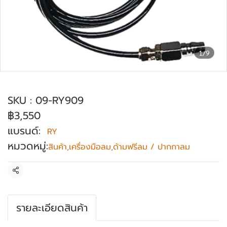
1/9
ปากกาลมใช้แกะสลัก แบรนด์ RY รุ่น RY-909
SKU : 09-RY909
฿3,550
แบรนด์:
RY
หมวดหมู่:
สินค้า
,
เครื่องมือลม
,
ด้ามฟรีลม / ปากกาลม
แชร์
รายละเอียดสินค้า