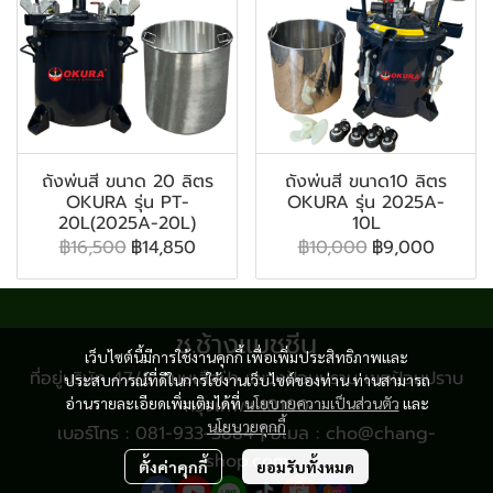
ถังพ่นสี ขนาด 20 ลิตร
ถังพ่นสี ขนาด10 ลิตร
OKURA รุ่น PT-
OKURA รุ่น 2025A-
20L(2025A-20L)
10L
฿16,500
฿14,850
฿10,000
฿9,000
ช.ช้างแมชชีน
เว็บไซต์นี้มีการใช้งานคุกกี้ เพื่อเพิ่มประสิทธิภาพและ
ที่อยู่บริษัท 47/8 ถนนเสือป่า แขวงป้อมปราบ เขตป้อมปราบ
ประสบการณ์ที่ดีในการใช้งานเว็บไซต์ของท่าน ท่านสามารถ
อ่านรายละเอียดเพิ่มเติมได้ที่
กรุงเทพฯ 10100
นโยบายความเป็นส่วนตัว
และ
นโยบายคุกกี้
เบอร์โทร : 081-933-3884 | อีเมล : cho@chang-
shop.com
ตั้งค่าคุกกี้
ยอมรับทั้งหมด