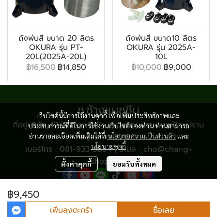
ถังพ่นสี ขนาด 20 ลิตร
ถังพ่นสี ขนาด10 ลิตร
OKURA รุ่น PT-
OKURA รุ่น 2025A-
20L(2025A-20L)
10L
฿16,500
฿14,850
฿10,000
฿9,000
ช.ช้างแมชชีน
เว็บไซต์นี้มีการใช้งานคุกกี้ เพื่อเพิ่มประสิทธิภาพและ
ที่อยู่บริษัท 47/8 ถนนเสือป่า แขวงป้อมปราบ เขตป้อมปราบ
ประสบการณ์ที่ดีในการใช้งานเว็บไซต์ของท่าน ท่านสามารถ
อ่านรายละเอียดเพิ่มเติมได้ที่
กรุงเทพฯ 10100
นโยบายความเป็นส่วนตัว
และ
นโยบายคุกกี้
เบอร์โทร : 081-933-3884 | อีเมล : cho@chang-
shop.com
ตั้งค่าคุกกี้
ยอมรับทั้งหมด
฿9,450
© Copyright 2024 All Rights Reserved.
เพิ่มลงตะกร้า
ซื้อเลย