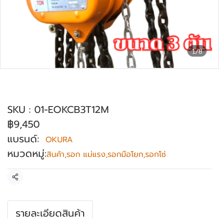
1/8
รอกโซ่มือสาว ขนาด 3 ตัน ความยาว 12
เมตร OKURA
SKU : 01-EOKCB3T12M
฿9,450
แบรนด์:
OKURA
หมวดหมู่:
สินค้า
,
รอก แม่แรง
,
รอกมือโยก
,
รอกโซ่
แชร์
รายละเอียดสินค้า