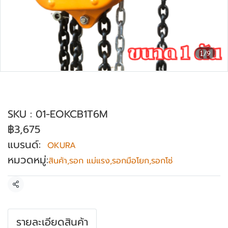
1/9
รอกโซ่มือสาว ขนาด 1 ตัน ความยาว 6 เมตร
OKURA
SKU : 01-EOKCB1T6M
฿3,675
แบรนด์:
OKURA
หมวดหมู่:
สินค้า
,
รอก แม่แรง
,
รอกมือโยก
,
รอกโซ่
แชร์
รายละเอียดสินค้า