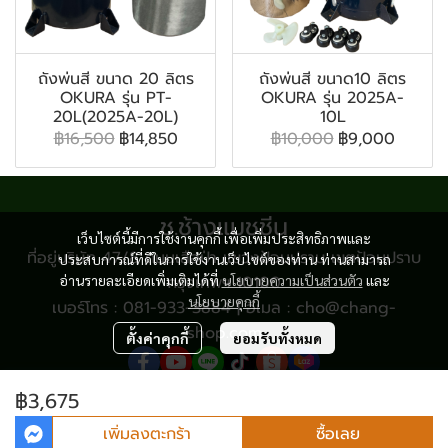
ถังพ่นสี ขนาด 20 ลิตร
ถังพ่นสี ขนาด10 ลิตร
OKURA รุ่น PT-
OKURA รุ่น 2025A-
20L(2025A-20L)
10L
฿16,500
฿14,850
฿10,000
฿9,000
ช.ช้างแมชชีน
เว็บไซต์นี้มีการใช้งานคุกกี้ เพื่อเพิ่มประสิทธิภาพและ
ที่อยู่บริษัท 47/8 ถนนเสือป่า แขวงป้อมปราบ เขตป้อมปราบ
ประสบการณ์ที่ดีในการใช้งานเว็บไซต์ของท่าน ท่านสามารถ
อ่านรายละเอียดเพิ่มเติมได้ที่
กรุงเทพฯ 10100
นโยบายความเป็นส่วนตัว
และ
นโยบายคุกกี้
เบอร์โทร : 081-933-3884 | อีเมล : cho@chang-
shop.com
ตั้งค่าคุกกี้
ยอมรับทั้งหมด
฿3,675
© Copyright 2024 All Rights Reserved.
เพิ่มลงตะกร้า
ซื้อเลย