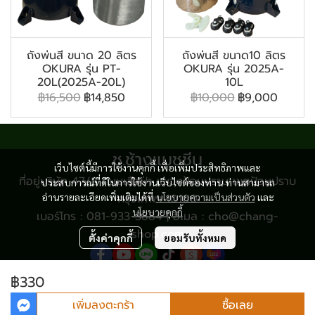
ถังพ่นสี ขนาด 20 ลิตร
ถังพ่นสี ขนาด10 ลิตร
OKURA รุ่น PT-
OKURA รุ่น 2025A-
20L(2025A-20L)
10L
฿16,500
฿14,850
฿10,000
฿9,000
ช.ช้างแมชชีน
เว็บไซต์นี้มีการใช้งานคุกกี้ เพื่อเพิ่มประสิทธิภาพและ
ที่อยู่บริษัท 47/8 ถนนเสือป่า แขวงป้อมปราบ เขตป้อมปราบ
ประสบการณ์ที่ดีในการใช้งานเว็บไซต์ของท่าน ท่านสามารถ
อ่านรายละเอียดเพิ่มเติมได้ที่
กรุงเทพฯ 10100
นโยบายความเป็นส่วนตัว
และ
นโยบายคุกกี้
เบอร์โทร : 081-933-3884 | อีเมล : cho@chang-
shop.com
ตั้งค่าคุกกี้
ยอมรับทั้งหมด
฿330
© Copyright 2024 All Rights Reserved.
เพิ่มลงตะกร้า
ซื้อเลย