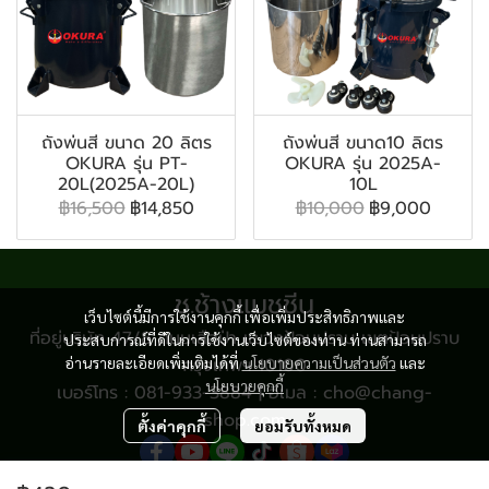
ถังพ่นสี ขนาด 20 ลิตร
ถังพ่นสี ขนาด10 ลิตร
OKURA รุ่น PT-
OKURA รุ่น 2025A-
20L(2025A-20L)
10L
฿16,500
฿14,850
฿10,000
฿9,000
ช.ช้างแมชชีน
เว็บไซต์นี้มีการใช้งานคุกกี้ เพื่อเพิ่มประสิทธิภาพและ
ที่อยู่บริษัท 47/8 ถนนเสือป่า แขวงป้อมปราบ เขตป้อมปราบ
ประสบการณ์ที่ดีในการใช้งานเว็บไซต์ของท่าน ท่านสามารถ
อ่านรายละเอียดเพิ่มเติมได้ที่
กรุงเทพฯ 10100
นโยบายความเป็นส่วนตัว
และ
นโยบายคุกกี้
เบอร์โทร : 081-933-3884 | อีเมล : cho@chang-
shop.com
ตั้งค่าคุกกี้
ยอมรับทั้งหมด