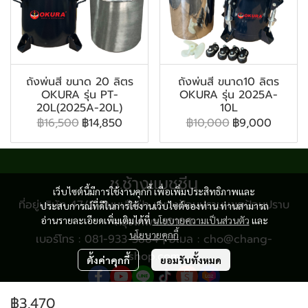
ถังพ่นสี ขนาด 20 ลิตร
ถังพ่นสี ขนาด10 ลิตร
OKURA รุ่น PT-
OKURA รุ่น 2025A-
20L(2025A-20L)
10L
฿16,500
฿14,850
฿10,000
฿9,000
ช.ช้างแมชชีน
เว็บไซต์นี้มีการใช้งานคุกกี้ เพื่อเพิ่มประสิทธิภาพและ
ที่อยู่บริษัท 47/8 ถนนเสือป่า แขวงป้อมปราบ เขตป้อมปราบ
ประสบการณ์ที่ดีในการใช้งานเว็บไซต์ของท่าน ท่านสามารถ
อ่านรายละเอียดเพิ่มเติมได้ที่
กรุงเทพฯ 10100
นโยบายความเป็นส่วนตัว
และ
นโยบายคุกกี้
เบอร์โทร : 081-933-3884 | อีเมล : cho@chang-
shop.com
ตั้งค่าคุกกี้
ยอมรับทั้งหมด
฿3,470