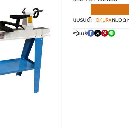
แบรนด์:
หมวดหม
OKURA
แชร์