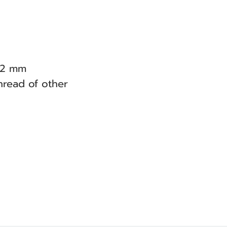
092 mm
hread of other