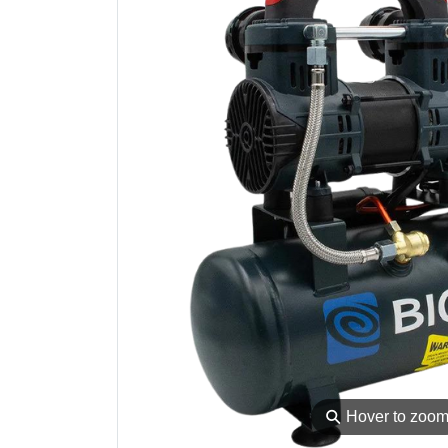
⚲
Hover to zoo