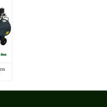
ิตร
0