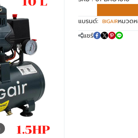
แบรนด์:
หมวดหมู
BIGAIR
แชร์
m