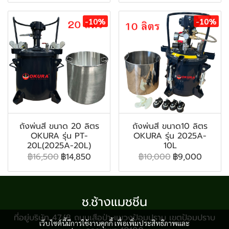
-10%
-10%
ถังพ่นสี ขนาด 20 ลิตร
ถังพ่นสี ขนาด10 ลิตร
OKURA รุ่น PT-
OKURA รุ่น 2025A-
20L(2025A-20L)
10L
฿16,500
฿14,850
฿10,000
฿9,000
ช.ช้างแมชชีน
ที่อยู่บริษัท 47/8 ถนนเสือป่า แขวงป้อมปราบ เขตป้อมปราบ
เว็บไซต์นี้มีการใช้งานคุกกี้ เพื่อเพิ่มประสิทธิภาพและ