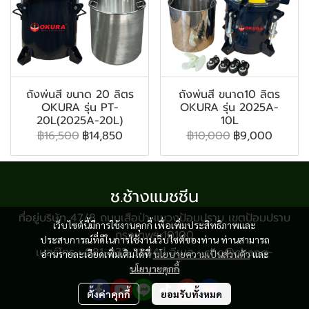
ถังพ่นสี ขนาด 20 ลิตร
ถังพ่นสี ขนาด10 ลิตร
OKURA รุ่น PT-
OKURA รุ่น 2025A-
20L(2025A-20L)
10L
฿16,500
฿14,850
฿10,000
฿9,000
ช.ช้างแมชชีน
ที่อยู่บริษัท 47/8 ถนนเสือป่า แขวงป้อมปราบ เขตป้อมปราบ
เว็บไซต์นี้มีการใช้งานคุกกี้ เพื่อเพิ่มประสิทธิภาพและ
กรุงเทพฯ 10100
ประสบการณ์ที่ดีในการใช้งานเว็บไซต์ของท่าน ท่านสามารถ
เบอร์โทร : 081-933-3884 | อีเมล : cho@chang-
อ่านรายละเอียดเพิ่มเติมได้ที่
นโยบายความเป็นส่วนตัว
และ
shop.com
นโยบายคุกกี้
ตั้งค่าคุกกี้
ยอมรับทั้งหมด