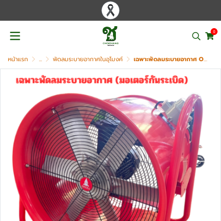
0
หน้าแรก
...
พัดลมระบายอากาศในอุโมงค์
เฉพาะพัดลมระบายอากาศ OKURA รุ่น OK-BW-EX