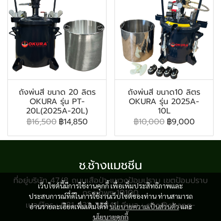
ถังพ่นสี ขนาด 20 ลิตร
ถังพ่นสี ขนาด10 ลิตร
OKURA รุ่น PT-
OKURA รุ่น 2025A-
20L(2025A-20L)
10L
฿16,500
฿14,850
฿10,000
฿9,000
ช.ช้างแมชชีน
ที่อยู่บริษัท 47/8 ถนนเสือป่า แขวงป้อมปราบ เขตป้อมปราบ
เว็บไซต์นี้มีการใช้งานคุกกี้ เพื่อเพิ่มประสิทธิภาพและ
กรุงเทพฯ 10100
ประสบการณ์ที่ดีในการใช้งานเว็บไซต์ของท่าน ท่านสามารถ
เบอร์โทร : 081-933-3884 | อีเมล : cho@chang-
อ่านรายละเอียดเพิ่มเติมได้ที่
นโยบายความเป็นส่วนตัว
และ
shop.com
นโยบายคุกกี้