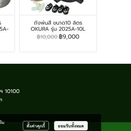
ร
ถังพ่นสี ขนาด10 ลิตร
25A-
OKURA รุ่น 2025A-10L
฿9,000
฿10,000
พฯ 10100
m
ติม
ตั้งค่าคุกกี้
ยอมรับทั้งหมด