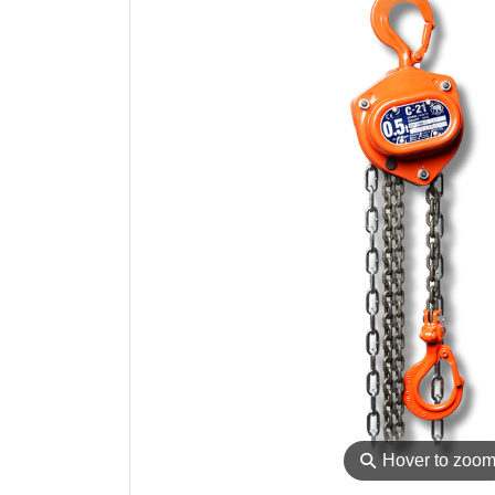
⚲
Hover to zoo