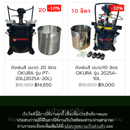
-10%
-10%
ถังพ่นสี ขนาด 20 ลิตร
ถังพ่นสี ขนาด10 ลิตร
OKURA รุ่น PT-
OKURA รุ่น 2025A-
20L(2025A-20L)
10L
฿16,500
฿14,850
฿10,000
฿9,000
ช.ช้างแมชชีน
เว็บไซต์นี้มีการใช้งานคุกกี้ เพื่อเพิ่มประสิทธิภาพและ
ที่อยู่บริษัท 47/8 ถนนเสือป่า แขวงป้อมปราบ เขตป้อมปราบ
ประสบการณ์ที่ดีในการใช้งานเว็บไซต์ของท่าน ท่านสามารถ
อ่านรายละเอียดเพิ่มเติมได้ที่
กรุงเทพฯ 10100
นโยบายความเป็นส่วนตัว
และ