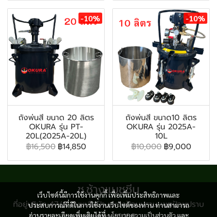
-10%
-10%
ถังพ่นสี ขนาด 20 ลิตร
ถังพ่นสี ขนาด10 ลิตร
OKURA รุ่น PT-
OKURA รุ่น 2025A-
20L(2025A-20L)
10L
฿16,500
฿14,850
฿10,000
฿9,000
ช.ช้างแมชชีน
เว็บไซต์นี้มีการใช้งานคุกกี้ เพื่อเพิ่มประสิทธิภาพและ
ที่อยู่บริษัท 47/8 ถนนเสือป่า แขวงป้อมปราบ เขตป้อมปราบ
ประสบการณ์ที่ดีในการใช้งานเว็บไซต์ของท่าน ท่านสามารถ
อ่านรายละเอียดเพิ่มเติมได้ที่
กรุงเทพฯ 10100
นโยบายความเป็นส่วนตัว
และ